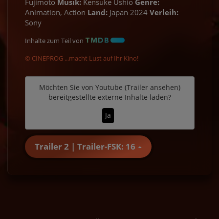
Fujimoto
Musik:
Kensuke Ushio
Genre:
Animation, Action
Land:
Japan 2024
Verleih:
Sony
Inhalte zum Teil von
© CINEPROG ...macht Lust auf Ihr Kino!
Möchten Sie von
Youtube (Trailer ansehen)
bereitgestellte externe Inhalte laden?
Ja
Trailer 2 | Trailer-FSK: 16