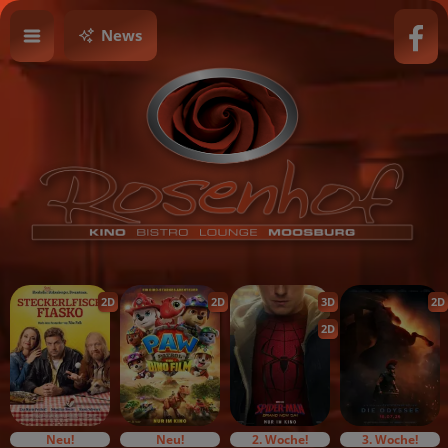
News
2D
2D
3D
2D
2D
Neu!
Neu!
2. Woche!
3. Woche!