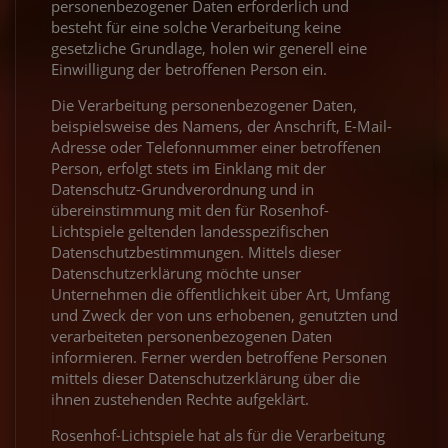
personenbezogener Daten erforderlich und
besteht für eine solche Verarbeitung keine
gesetzliche Grundlage, holen wir generell eine
Einwilligung der betroffenen Person ein.
Spider Man: Brand
PAW Patrol: Der
Stefan Erdmann
Stefan Erdmann
New Day
Dino Film
Steckerlfischfiasko
live: ISLAND
live: BHUTAN
Die Verarbeitung personenbezogener Daten,
Toy Story 5
beispielsweise des Namens, der Anschrift, E-Mail-
täglich im Programm!
täglich im Programm!
ab 12. August im Programm!
am 22. Oktober um 20 Uhr
am 22. Oktober um 17:30 Uhr
täglich im Programm!
Adresse oder Telefonnummer einer betroffenen
Person, erfolgt stets im Einklang mit der
Datenschutz-Grundverordnung und in
übereinstimmung mit den für Rosenhof-
Lichtspiele geltenden landesspezifischen
Datenschutzbestimmungen. Mittels dieser
Datenschutzerklärung möchte unser
Unternehmen die öffentlichkeit über Art, Umfang
und Zweck der von uns erhobenen, genutzten und
verarbeiteten personenbezogenen Daten
informieren. Ferner werden betroffene Personen
mittels dieser Datenschutzerklärung über die
ihnen zustehenden Rechte aufgeklärt.
Rosenhof-Lichtspiele hat als für die Verarbeitung