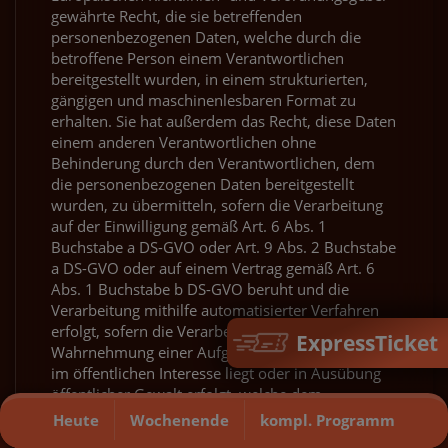
gewährte Recht, die sie betreffenden
personenbezogenen Daten, welche durch die
betroffene Person einem Verantwortlichen
bereitgestellt wurden, in einem strukturierten,
gängigen und maschinenlesbaren Format zu
erhalten. Sie hat außerdem das Recht, diese Daten
einem anderen Verantwortlichen ohne
Behinderung durch den Verantwortlichen, dem
die personenbezogenen Daten bereitgestellt
wurden, zu übermitteln, sofern die Verarbeitung
auf der Einwilligung gemäß Art. 6 Abs. 1
Buchstabe a DS-GVO oder Art. 9 Abs. 2 Buchstabe
a DS-GVO oder auf einem Vertrag gemäß Art. 6
Abs. 1 Buchstabe b DS-GVO beruht und die
Verarbeitung mithilfe automatisierter Verfahren
erfolgt, sofern die Verarbeitung nicht für die
ExpressTicket
Wahrnehmung einer Aufgabe erforderlich ist, die
im öffentlichen Interesse liegt oder in Ausübung
öffentlicher Gewalt erfolgt, welche dem
Verantwortlichen übertragen wurde.
Heute
Wochenende
kompl. Programm