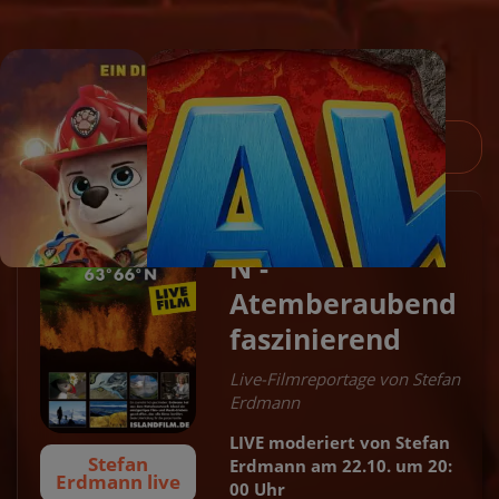
Stefan Erdmann live
ISLAND 63° 66°
2D
N -
Atemberaubend
faszinierend
Live-Filmreportage von Stefan
Erdmann
LIVE moderiert von Stefan
Stefan
Erdmann am 22.10. um 20:
Erdmann live
00 Uhr