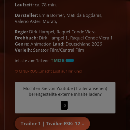
Laufzeit:
ca. 78 min.
Darsteller:
Emia Börner, Matilda Bogdanis,
Valerio Asteri Murati,
Regie:
Dirk Hampel, Raquel Conde Viera
Drehbuch:
Dirk Hampel 1, Raquel Conde Viera 1
Genre:
Animation
Land:
Deutschland 2026
Verleih:
Senator Film/Central Film
Inhalte zum Teil von
© CINEPROG ...macht Lust auf Ihr Kino!
Möchten Sie von
Youtube (Trailer ansehen)
bereitgestellte externe Inhalte laden?
Ja
Trailer 1 | Trailer-FSK: 12