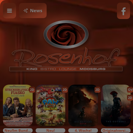
News
2D
2D
2D
OV
2D
Neu!Im Bundesstart
Neu!
4. Woche!
Originalversion