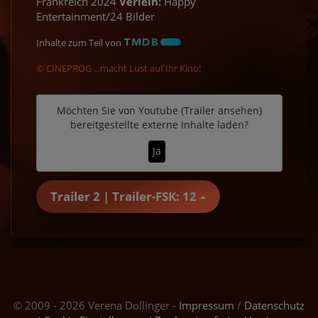
Frankreich 2024
Verleih:
Happy
Entertainment/24 Bilder
Inhalte zum Teil von
© CINEPROG ...macht Lust auf Ihr Kino!
Möchten Sie von
Youtube (Trailer ansehen)
bereitgestellte externe Inhalte laden?
Ja
Trailer 2 | Trailer-FSK: 12
© 2009 - 2026 Verena Dollinger -
Impressum
/
Datenschutz