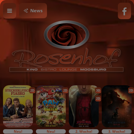
News
2D
2D
3D
2D
2D
Neu!
Neu!
2. Woche!
3. Woche!