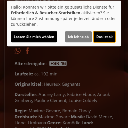
Hallo! Könnten wir bitte einige zusätzliche Dienste für
Erforderlich & Besucher-Statistiken
aktivieren? Sie
Ticket-Alarm
können Ihre Zustimmung später jederzeit ändern oder
zurückziehen.
Lassen Sie mich wählen
Ich lehne ab
Das ist ok
Altersfreigabe:
Laufzeit:
ca. 102 min.
Originaltitel:
Heureux Gagnants
Darsteller:
Audrey Lamy, Fabrice Eboue, Anouk
Grinberg, Pauline Clement, Louise Coldefy
Regie:
Maxime Govare, Romain Choay
Drehbuch:
Maxime Govare
Musik:
David Menke,
Lionel Liminana
Genre:
Komödie
Land: