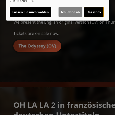
zurückziehen.
sorceress Circe.
Lassen Sie mich wählen
Ich lehne ab
Das ist ok
We present the English original version (OV) on Thur
Tickets are on sale now.
The Odyssey (OV)
OH LA LA 2 in französische
deutschen Untertiteln