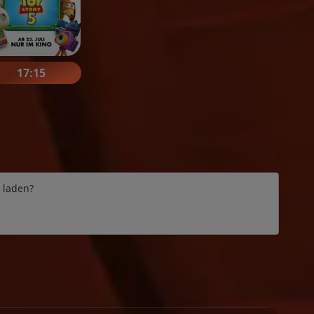
17:15
e laden?