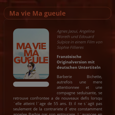
Ma vie Ma gueule
Agnes Jaoui, Angelina
Woreth und Edouard
Sulpice in einem Film von
Sophie Fillieres
Französische
Originalversion mit
deutschen Untertiteln
Barberie Bichette,
autrefois une mere
attentionnee et une
compagne seduisante, se
retrouve confrontee a de nouveaux defis lorsqu
´elle atteint l´age de 55 ans. Et il ne s´agit pas
seulement de la contrariete d´etre constamment
appelee Barbie par son entourage. L´avancee en