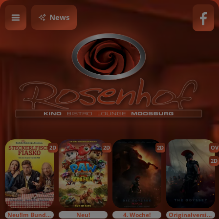
News
2D
2D
2D
OV
2D
Neu!Im Bundesstart
Neu!
4. Woche!
Originalversion