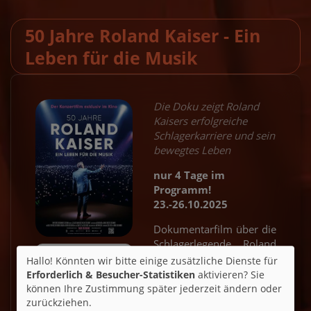
50 Jahre Roland Kaiser - Ein
Leben für die Musik
Die Doku zeigt Roland
Kaisers erfolgreiche
Schlagerkarriere und sein
bewegtes Leben
nur 4 Tage im
Programm!
23.-26.10.2025
Dokumentarfilm über die
Schlagerlegende Roland
Kaiser.
Hallo! Könnten wir bitte einige zusätzliche Dienste für
Erforderlich & Besucher-Statistiken
aktivieren? Sie
können Ihre Zustimmung später jederzeit ändern oder
Ticket-Alarm
zurückziehen.