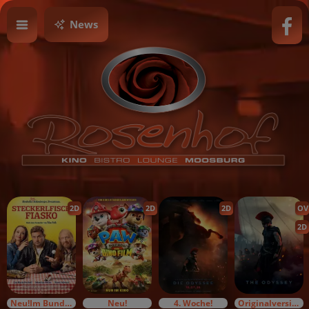
News
2D
2D
2D
OV
2D
Neu!Im Bundesstart
Neu!
4. Woche!
Originalversion