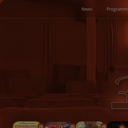
News
Programm/
2D
2D
3D