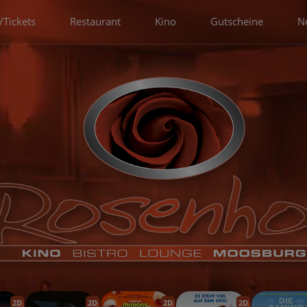
Tickets
Restaurant
Kino
Gutscheine
N
2D
2D
2D
2D