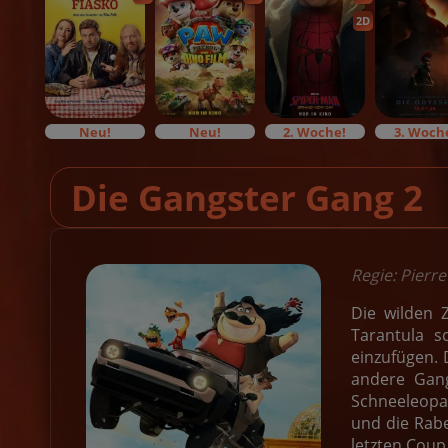
2D
Neu!
Neu!
2. Woche!
3. Woch
Die Gangster Gang 2
Regie: Pierre
Die wilden 
Tarantula s
einzufügen. D
andere Gang
Schneeleopar
und die Rab
letzten Coup