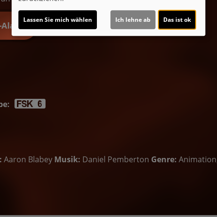
Lassen Sie mich wählen
Ich lehne ab
Das ist ok
t-Alarm
be:
:
Aaron Blabey
Musik:
Daniel Pemberton
Genre:
Animation,