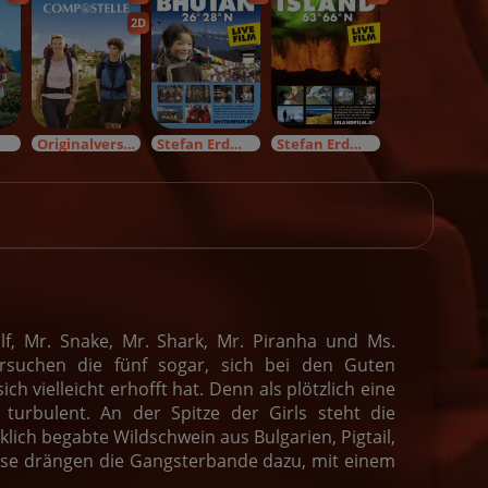
2D
!
Originalversion
Stefan Erdmann live
Stefan Erdmann live
f, Mr. Snake, Mr. Shark, Mr. Piranha und Ms.
rsuchen die fünf sogar, sich bei den Guten
ch vielleicht erhofft hat. Denn als plötzlich eine
turbulent. An der Spitze der Girls steht die
ch begabte Wildschwein aus Bulgarien, Pigtail,
se drängen die Gangsterbande dazu, mit einem