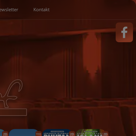
ewsletter
Kontakt
2D
2D
2D
OmU