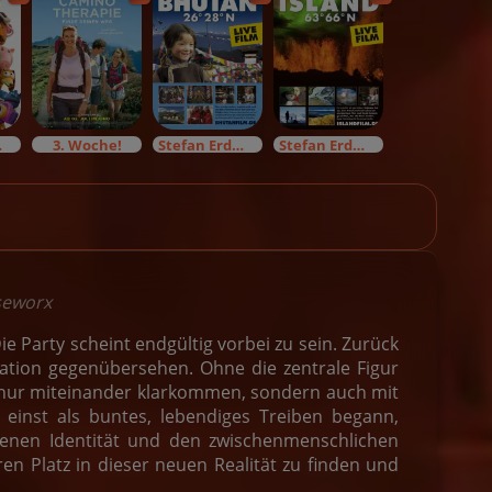
start
3. Woche!
Stefan Erdmann live
Stefan Erdmann live
seworx
e Party scheint endgültig vorbei zu sein. Zurück
uation gegenübersehen. Ohne die zentrale Figur
 nur miteinander klarkommen, sondern auch mit
inst als buntes, lebendiges Treiben begann,
igenen Identität und den zwischenmenschlichen
n Platz in dieser neuen Realität zu finden und