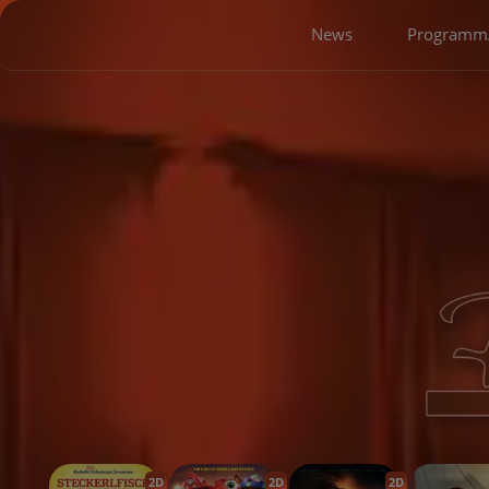
News
Programm/
2D
2D
2D