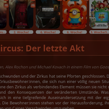
2D
2D
Originalversion
2. Woche!
6. Woche!
6. Woche!
3. Woche!Im Bundes
ircus: Der letzte Akt
an, Alex Rochon und Michael Kovach in einem Film von Goo
rschwunden und der Zirkus hat seine Pforten geschlossen. Di
Zirkusbewohner:innen, die sich nun einer völlig neuen Sit
hne den Zirkus als verbindendes Element müssen sie nicht
 und den Konsequenzen der veränderten Umstände. Was e
sich in eine tiefgreifende Auseinandersetzung mit der e
 Die Bewohner:innen stehen vor der Herausforderung, ihre
gen von Caines Verschwinden umzugehen.