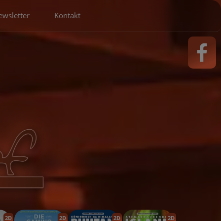
ewsletter
Kontakt
2D
2D
2D
2D