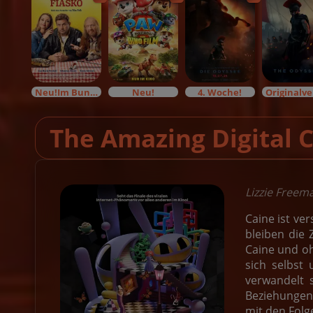
Neu!Im Bundesstart
Neu!
4. Woche!
The Amazing Digital C
Lizzie Freem
Caine ist ve
bleiben die 
Caine und o
sich selbst
verwandelt 
Beziehungen.
mit den Fol