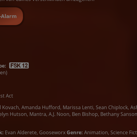
t-Alarm
be:
ten)
st Act
l Kovach, Amanda Hufford, Marissa Lenti, Sean Chiplock, As
lyn Hutson, Mantra, A.J. Noon, Ben Bishop, Bethany Sansom,
k:
Evan Alderete, Gooseworx
Genre:
Animation, Science Fict