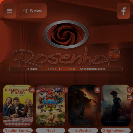
News
2D
2D
2D
OV
2D
Neu!Im Bundesstart
Neu!
4. Woche!
Originalversion