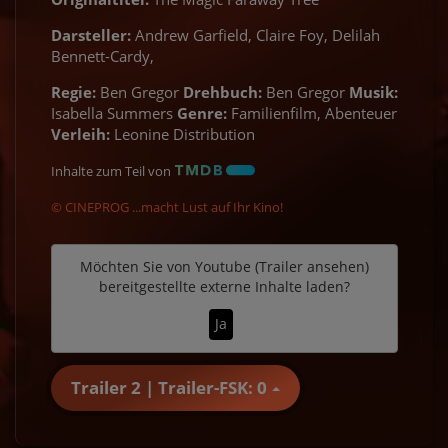
Darsteller:
Andrew Garfield, Claire Foy, Delilah
Bennett-Cardy,
Regie:
Ben Gregor
Drehbuch:
Ben Gregor
Musik:
Isabella Summers
Genre:
Familienfilm, Abenteuer
Verleih:
Leonine Distribution
Inhalte zum Teil von
© CINEPROG ...macht Lust auf Ihr Kino!
Möchten Sie von
Youtube (Trailer ansehen)
bereitgestellte externe Inhalte laden?
Ja
Trailer 2 | Trailer-FSK: 0