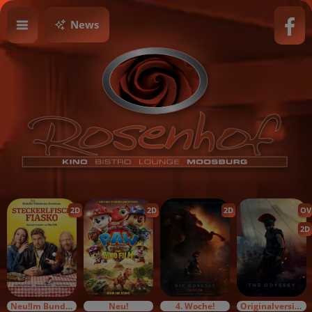
News
2D
2D
2D
OV
2D
Neu!Im Bundesstart
Neu!
4. Woche!
Originalversion