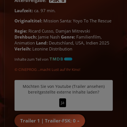
Altersfreigabe:
Laufzeit:
ca. 97 min.
Originaltitel:
Mission Santa: Yoyo To The Rescue
Regie:
Ricard Cusso, Damjan Mitrevski
Drehbuch:
Jamie Nash
Genre:
Familienfilm,
Animation
Land:
Deutschland, USA, Indien 2025
Verleih:
Leonine Distribution
Inhalte zum Teil von
© CINEPROG ...macht Lust auf Ihr Kino!
Möchten Sie von
Youtube (Trailer ansehen)
bereitgestellte externe Inhalte laden?
Ja
Trailer 1 | Trailer-FSK: 0