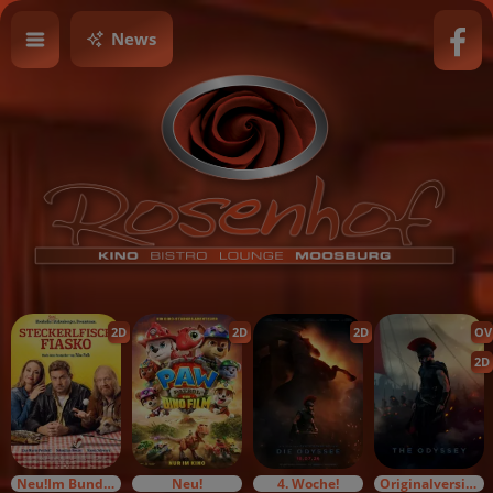
News
2D
2D
2D
OV
2D
Neu!Im Bundesstart
Neu!
4. Woche!
Originalversion