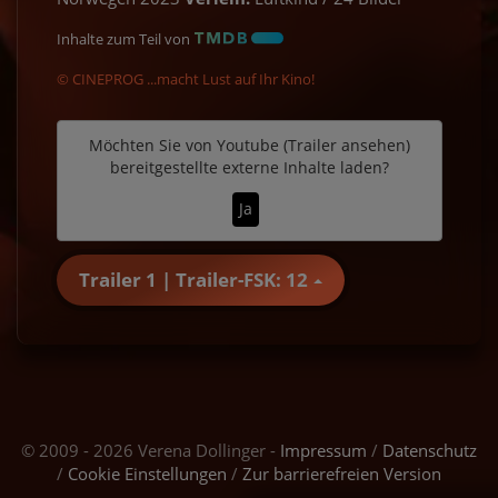
Inhalte zum Teil von
© CINEPROG ...macht Lust auf Ihr Kino!
Möchten Sie von
Youtube (Trailer ansehen)
bereitgestellte externe Inhalte laden?
Ja
Trailer 1 | Trailer-FSK: 12
© 2009 - 2026 Verena Dollinger -
Impressum
/
Datenschutz
/
Cookie Einstellungen
/
Zur barrierefreien Version