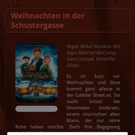
Weihnachten in der
Schustergasse
Regie: Mikal Hovland. Mit
Kaya Ekerholt McCurley,
Kare Conradi, Kristoffer
Olsen
Es ist kurz vor
Weihnachten und Stine
kommt ganz alleine in
der Cobbler Street an. Sie
sucht Schutz bei
Shoemaker Andersen,
einem mürrischen alten
Mann, der nur seine
Ruhe haben möchte. Doch ihre Begegnung
verändert alles.