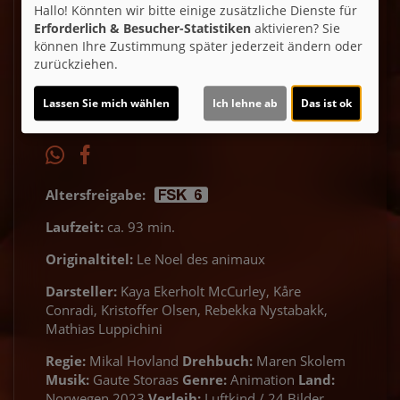
Hallo! Könnten wir bitte einige zusätzliche Dienste für
Erforderlich & Besucher-Statistiken
aktivieren? Sie
Ticket-Alarm
können Ihre Zustimmung später jederzeit ändern oder
zurückziehen.
Lassen Sie mich wählen
Ich lehne ab
Das ist ok
Altersfreigabe:
Laufzeit:
ca. 93 min.
Originaltitel:
Le Noel des animaux
Darsteller:
Kaya Ekerholt McCurley, Kåre
Conradi, Kristoffer Olsen, Rebekka Nystabakk,
Mathias Luppichini
Regie:
Mikal Hovland
Drehbuch:
Maren Skolem
Musik:
Gaute Storaas
Genre:
Animation
Land:
Norwegen 2023
Verleih:
Luftkind / 24 Bilder