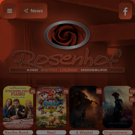
News
2D
2D
2D
OV
2D
Neu!Im Bundesstart
Neu!
4. Woche!
Originalversion